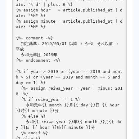
ate: "%-d" | plus: 0 %}

{% assign hour   = article.published_at | d
ate: "%H" %}

{% assign minute = article.published_at | d
ate: "%M" %}

{%- comment -%}

  判定基準: 2019/05/01 以降 → 令和、それ以前 → 
平成

  令和元年は 2019年

{%- endcomment -%}

{% if year > 2019 or (year == 2019 and mont
h > 5) or (year == 2019 and month == 5 and 
day >= 1) %}

  {%- assign reiwa_year = year | minus: 201
8 -%}

  {% if reiwa_year == 1 %}

    令和元年{{ month }}月{{ day }}日 {{ hour 
}}時{{ minute }}分

  {% else %}

    令和{{ reiwa_year }}年{{ month }}月{{ da
y }}日 {{ hour }}時{{ minute }}分

  {% endif %}

{% else %}
