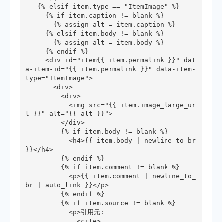
   {% elsif item.type == "ItemImage" %}

     {% if item.caption != blank %}

       {% assign alt = item.caption %}

     {% elsif item.body != blank %}

       {% assign alt = item.body %}

     {% endif %}

     <div id="item{{ item.permalink }}" dat
a-item-id="{{ item.permalink }}" data-item-
type="ItemImage">

       <div>

         <div>

           <img src="{{ item.image_large_ur
l }}" alt="{{ alt }}">

         </div>

         {% if item.body != blank %}

           <h4>{{ item.body | newline_to_br 
}}</h4>

         {% endif %}

         {% if item.comment != blank %}

           <p>{{ item.comment | newline_to_
br | auto_link }}</p>

         {% endif %}

         {% if item.source != blank %}

           <p>引用元:

             <cite>
