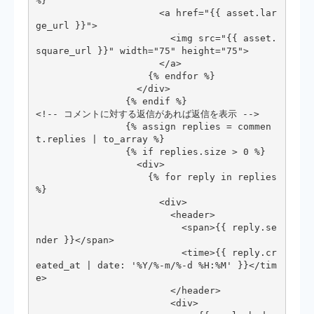
%}

                      <a href="{{ asset.lar
ge_url }}">

                        <img src="{{ asset.
square_url }}" width="75" height="75">

                      </a>

                    {% endfor %}

                  </div>

                {% endif %}

<!-- コメントに対する返信があれば返信を表示 -->

                {% assign replies = commen
t.replies | to_array %}

                {% if replies.size > 0 %}

                  <div>

                    {% for reply in replies 
%}

                      <div>

                        <header>

                          <span>{{ reply.se
nder }}</span>

                          <time>{{ reply.cr
eated_at | date: '%Y/%-m/%-d %H:%M' }}</tim
e>

                        </header>

                        <div>
