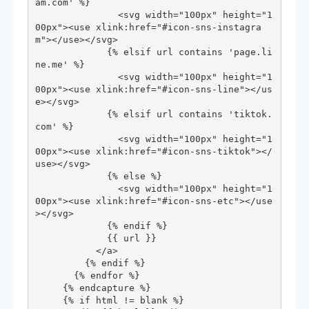
am.com' %}

               <svg width="100px" height="1
00px"><use xlink:href="#icon-sns-instagra
m"></use></svg>

             {% elsif url contains 'page.li
ne.me' %}

               <svg width="100px" height="1
00px"><use xlink:href="#icon-sns-line"></us
e></svg>

             {% elsif url contains 'tiktok.
com' %}

               <svg width="100px" height="1
00px"><use xlink:href="#icon-sns-tiktok"></
use></svg>

             {% else %}

               <svg width="100px" height="1
00px"><use xlink:href="#icon-sns-etc"></use
></svg>

             {% endif %}

             {{ url }}

           </a>

         {% endif %}

       {% endfor %}

     {% endcapture %}

     {% if html != blank %}
