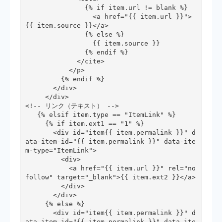
               {% if item.url != blank %}

                 <a href="{{ item.url }}">
{{ item.source }}</a>

               {% else %}

                 {{ item.source }}

               {% endif %}

             </cite>

           </p>

         {% endif %}

       </div>

     </div>

<!-- リンク（テキスト） -->

   {% elsif item.type == "ItemLink" %}

     {% if item.ext1 == "1" %}

       <div id="item{{ item.permalink }}" d
ata-item-id="{{ item.permalink }}" data-ite
m-type="ItemLink">

         <div>

           <a href="{{ item.url }}" rel="no
follow" target="_blank">{{ item.ext2 }}</a>

         </div>

       </div>

     {% else %}

       <div id="item{{ item.permalink }}" d
ata-item-id="{{ item.permalink }}" data-ite