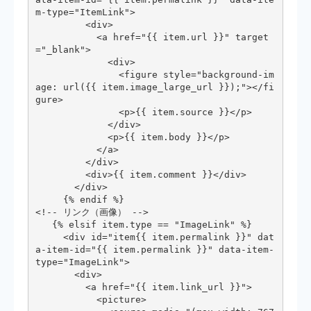
m-type="ItemLink">

         <div>

           <a href="{{ item.url }}" target
="_blank">

             <div>

               <figure style="background-im
age: url({{ item.image_large_url }});"></fi
gure>

               <p>{{ item.source }}</p>

             </div>

             <p>{{ item.body }}</p>

           </a>

         </div>

         <div>{{ item.comment }}</div>

       </div>

     {% endif %}

<!-- リンク（画像） -->

   {% elsif item.type == "ImageLink" %}

     <div id="item{{ item.permalink }}" dat
a-item-id="{{ item.permalink }}" data-item-
type="ImageLink">

       <div>

         <a href="{{ item.link_url }}">

           <picture>
