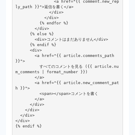
                <a href="{{ comment.new_rep
ly_path }}">返信を書く</a>

              </div>

            </div>

          {% endfor %}

        </div>

      {% else %}

        <div>コメントはまだありません</div>

      {% endif %}

      <div>

        <a href="{{ article.comments_path 
}}">

          すべてのコメントを見る ({{ article.nu
m_comments | format_number }})

        </a>

        <a href="{{ article.new_comment_pat
h }}">

          <span></span>コメントを書く

        </a>

      </div>

    </div>

  </div>

</div>

{% endif %}
