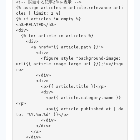
<!-- 関連する記事2件を表示 -->

{% assign articles = article.relevance_arti
cles | limit: 2 %}

{% if articles != empty %}

<h3>RELATED</h3>

<div>

  {% for article in articles %}

    <div>

      <a href="{{ article.path }}">

        <div>

          <figure style="background-image: 
url({{ article.image_large_url }});"></figu
re>

        </div>

        <div>

          <p>{{ article.title }}</p>

          <div>

            <p>{{ article.category.name }}
</p>

            <p>{{ article.published_at | da
te: '%Y.%m.%d' }}</p>

          </div>

        </div>

      </a>

    </div>
