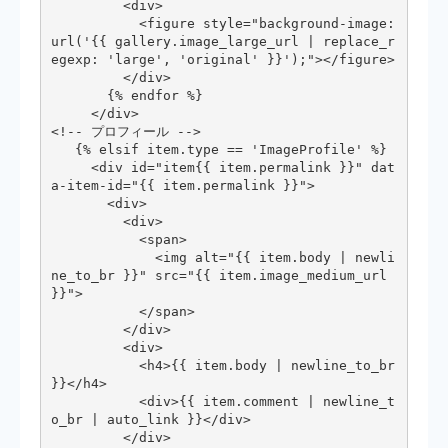
         <div>

           <figure style="background-image: 
url('{{ gallery.image_large_url | replace_r
egexp: 'large', 'original' }}');"></figure>

         </div>

       {% endfor %}

     </div>

<!-- プロフィール -->

   {% elsif item.type == 'ImageProfile' %}

     <div id="item{{ item.permalink }}" dat
a-item-id="{{ item.permalink }}">

       <div>

         <div>

           <span>

             <img alt="{{ item.body | newli
ne_to_br }}" src="{{ item.image_medium_url 
}}">

           </span>

         </div>

         <div>

           <h4>{{ item.body | newline_to_br 
}}</h4>

           <div>{{ item.comment | newline_t
o_br | auto_link }}</div>

         </div>
