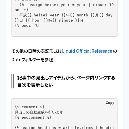
  {%- assign heisei_year = year | minus: 19
88 -%}

  平成{{ heisei_year }}年{{ month }}月{{ day 
}}日 {{ hour }}時{{ minute }}分

{% endif %}

その他の日時の表記形式は
Liquid Official Reference
の
Dateフィルターを参照
記事中の見出しアイテムから、ページ内リンクする
目次を表示したい
Copy
{% comment %}

見出しの自動生成を行います

{% endcomment %}

{% assign headings = article.items | headin