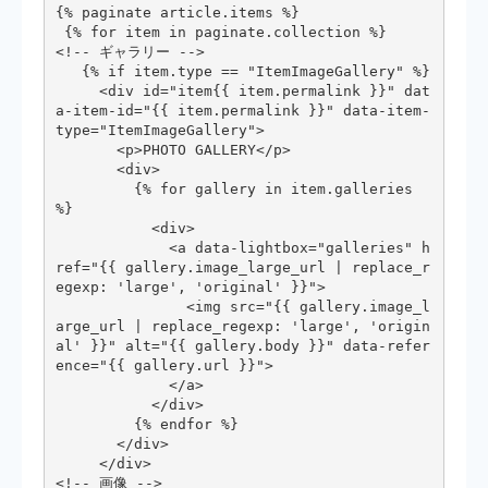
{% paginate article.items %}

 {% for item in paginate.collection %}

<!-- ギャラリー -->

   {% if item.type == "ItemImageGallery" %}

     <div id="item{{ item.permalink }}" dat
a-item-id="{{ item.permalink }}" data-item-
type="ItemImageGallery">

       <p>PHOTO GALLERY</p>

       <div>

         {% for gallery in item.galleries 
%}

           <div>

             <a data-lightbox="galleries" h
ref="{{ gallery.image_large_url | replace_r
egexp: 'large', 'original' }}">

               <img src="{{ gallery.image_l
arge_url | replace_regexp: 'large', 'origin
al' }}" alt="{{ gallery.body }}" data-refer
ence="{{ gallery.url }}">

             </a>

           </div>

         {% endfor %}

       </div>

     </div>

<!-- 画像 -->
