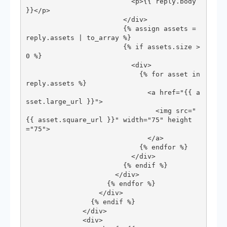
                          <p>{{ reply.body 
}}</p>

                        </div>

                        {% assign assets = 
reply.assets | to_array %}

                        {% if assets.size > 
0 %}

                          <div>

                            {% for asset in 
reply.assets %}

                              <a href="{{ a
sset.large_url }}">

                                <img src="
{{ asset.square_url }}" width="75" height
="75">

                              </a>

                            {% endfor %}

                          </div>

                        {% endif %}

                      </div>

                    {% endfor %}

                  </div>

                {% endif %}

              </div>

              <div>
