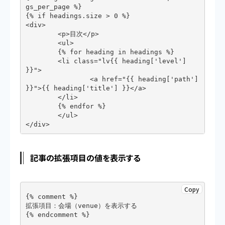
gs_per_page %}

{% if headings.size > 0 %}

<div>

	<p>目次</p>

	<ul>

	{% for heading in headings %}

	<li class="lv{{ heading['level'] 
}}">

		<a href="{{ heading['path'] 
}}">{{ heading['title'] }}</a>

	</li>

	{% endfor %}

	</ul>

</div>
記事の拡張項目の値を表示する
Copy
{% comment %}

拡張項目：会場（venue）を表示する

{% endcomment %}
