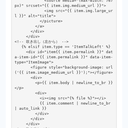
             <source media="(max-width: 767
px)" srcset="{{ item.img.medium_url }}">

             <img src="{{ item.img.large_ur
l }}" alt="title">

           </picture>

         </a>

       </div>

     </div>

<!-- 吹き出し（左から） -->

   {% elsif item.type == 'ItemTalkLeft' %}

     <div id="item{{ item.permalink }}" dat
a-item-id="{{ item.permalink }}" data-item-
type="ItemImage">

       <figure style="background-image: url
('{{ item.image_medium_url }}');"></figure>

       <div>

         <p>{{ item.body | newline_to_br }}
</p>

         <div>

           <i><img src="{% file %}"></i>

           {{ item.comment | newline_to_br 
| auto_link }}

         </div>

       </div>

     </div>
