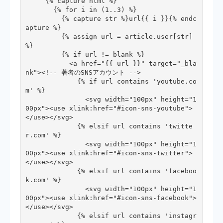
     {% capture html %}

       {% for i in (1..3) %}

         {% capture str %}url{{ i }}{% endc
apture %}

         {% assign url = article.user[str] 
%}

         {% if url != blank %}

           <a href="{{ url }}" target="_bla
nk"><!-- 著者のSNSアカウント -->

             {% if url contains 'youtube.co
m' %}

               <svg width="100px" height="1
00px"><use xlink:href="#icon-sns-youtube">
</use></svg>

             {% elsif url contains 'twitte
r.com' %}

               <svg width="100px" height="1
00px"><use xlink:href="#icon-sns-twitter">
</use></svg>

             {% elsif url contains 'faceboo
k.com' %}

               <svg width="100px" height="1
00px"><use xlink:href="#icon-sns-facebook">
</use></svg>

             {% elsif url contains 'instagr