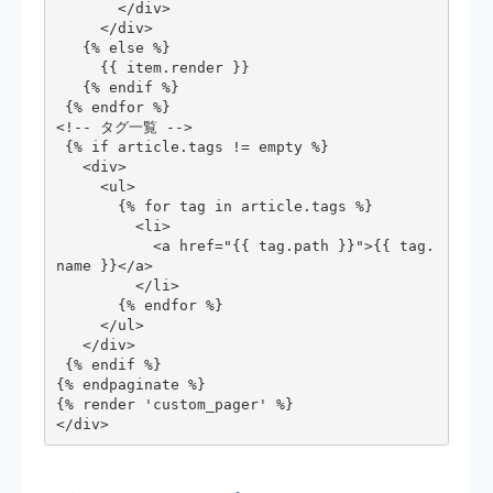
       </div>

     </div>

   {% else %}

     {{ item.render }}

   {% endif %}

 {% endfor %}

<!-- タグ一覧 -->

 {% if article.tags != empty %}

   <div>

     <ul>

       {% for tag in article.tags %}

         <li>

           <a href="{{ tag.path }}">{{ tag.
name }}</a>

         </li>

       {% endfor %}

     </ul>

   </div>

 {% endif %}

{% endpaginate %}

{% render 'custom_pager' %}

</div>