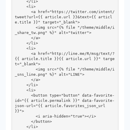
     </li>

     <li>

       <a href="https://twitter.com/intent/
tweet?url={{ article.url }}&text={{ articl
e.title }}" target="_blank">

         <img src="{% file "/theme/middle/i
_share_tw.png" %}" alt="twitter">

       </a>

     </li>

     <li>

       <a href="http://line.me/R/msg/text/?
{{ article.title }}{{ article.url }}" targe
t="_blank">

         <img src="{% file "/theme/middle/i
_sns_line.png" %}" alt="LINE">

       </a>

     </li>

     <li>

       <button type="button" data-favorite-
id="{{ article.permalink }}" data-favorite-
json-url="{{ article.favorites_json_url 
}}">

         <i aria-hidden="true"></i>

       </button>

     </li>
