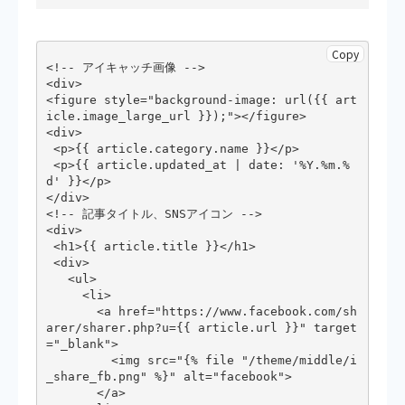
Copy
<!-- アイキャッチ画像 -->

<div>

<figure style="background-image: url({{ art
icle.image_large_url }});"></figure>

<div>

 <p>{{ article.category.name }}</p>

 <p>{{ article.updated_at | date: '%Y.%m.%
d' }}</p>

</div>

<!-- 記事タイトル、SNSアイコン -->

<div>

 <h1>{{ article.title }}</h1>

 <div>

   <ul>

     <li>

       <a href="https://www.facebook.com/sh
arer/sharer.php?u={{ article.url }}" target
="_blank">

         <img src="{% file "/theme/middle/i
_share_fb.png" %}" alt="facebook">

       </a>
