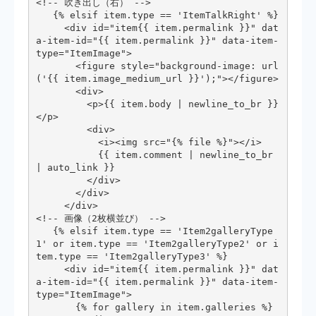
<!-- 吹き出し（右） -->

   {% elsif item.type == 'ItemTalkRight' %}

     <div id="item{{ item.permalink }}" dat
a-item-id="{{ item.permalink }}" data-item-
type="ItemImage">

       <figure style="background-image: url
('{{ item.image_medium_url }}');"></figure>

       <div>

         <p>{{ item.body | newline_to_br }}
</p>

         <div>

           <i><img src="{% file %}"></i>

           {{ item.comment | newline_to_br 
| auto_link }}

         </div>

       </div>

     </div>

<!-- 画像（2枚横並び） -->

   {% elsif item.type == 'Item2galleryType
1' or item.type == 'Item2galleryType2' or i
tem.type == 'Item2galleryType3' %}

     <div id="item{{ item.permalink }}" dat
a-item-id="{{ item.permalink }}" data-item-
type="ItemImage">

       {% for gallery in item.galleries %}
