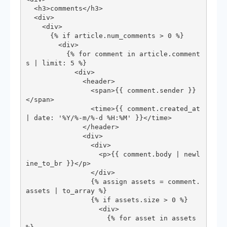
  <h3>comments</h3>

  <div>

    <div>

      {% if article.num_comments > 0 %}

        <div>

          {% for comment in article.comment
s | limit: 5 %}

            <div>

              <header>

                <span>{{ comment.sender }}
</span>

                <time>{{ comment.created_at 
| date: '%Y/%-m/%-d %H:%M' }}</time>

              </header>

              <div>

                <div>

                  <p>{{ comment.body | newl
ine_to_br }}</p>

                </div>

                {% assign assets = comment.
assets | to_array %}

                {% if assets.size > 0 %}

                  <div>

                    {% for asset in assets 