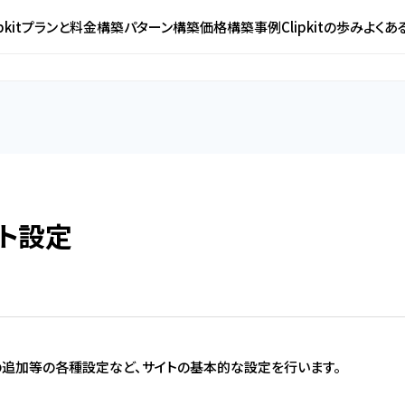
ipkitプランと料金
構築パターン
構築価格
構築事例
Clipkitの歩み
よくあ
ト設定
の追加等の各種設定など、サイトの基本的な設定を行います。