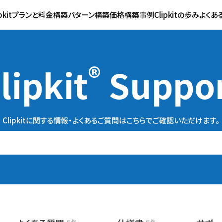
ipkitプランと料金
構築パターン
構築価格
構築事例
Clipkitの歩み
よくあ
®
lipkit
Suppo
Clipkitに関する情報・よくあるご質問は
こちらでご確認いただけます。