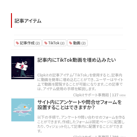
記事アイテム
記事作成
TikTok
動画
(2)
(2)
(2)
記事内にTikTok動画を埋め込みたい
Clipkitの記事アイテム「TikTok」を使用すると、記事内
に動画を簡単に埋め込むことができ、ユーザーはサイト
上で動画を閲覧することが可能になります。この記事で
は、アイテム使用の手順を解説します。
Clipkitサポート事務局
|
127
view
サイト内にアンケートや問合せフォームを
設置することはできますか？
以下の手順で、アンケートや問い合わせのフォームを作る
ことができます。作成したフォームは固定ページに配置し
たり、ウィジェット化して記事内に配置することができま
す。
Clipkitサポート事務局
|
788