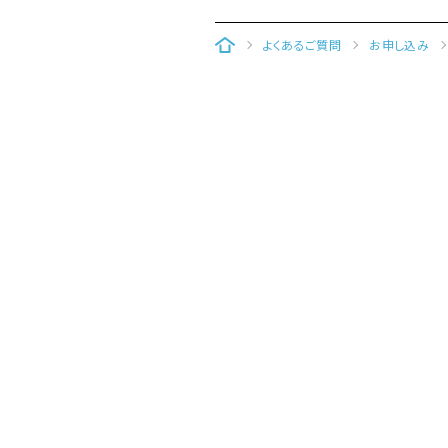
WEBサイト構築CMS「Clipkit®（クリ
よくあるご質問
お申し込み