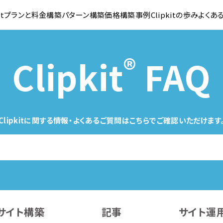
kitプランと料金
構築パターン
構築価格
構築事例
Clipkitの歩み
よくあ
®
Clipkit
FAQ
Clipkitに関する情報・よくあるご質問は
こちらでご確認いただけます
サイト構築
記事
サイト運