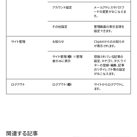
アカウント設定
メールアドレスやパスワ
ードの変更がおこなえま
す。
その他設定
管理画面の表示言語を
設定できます。
サイト管理
お知らせ
Clipkitからのお知らせ
が表示されます。
サイト管理（❷） ※管理
投稿されている記事の
者のみに表示
設定、カテゴリ、タグ、ライ
ターの登録・編集、記事
のリダイレクト等の設定
がおこなえます。
ログアウト
ログアウト（❸）
サイトからログアウトし
ます。
関連する記事