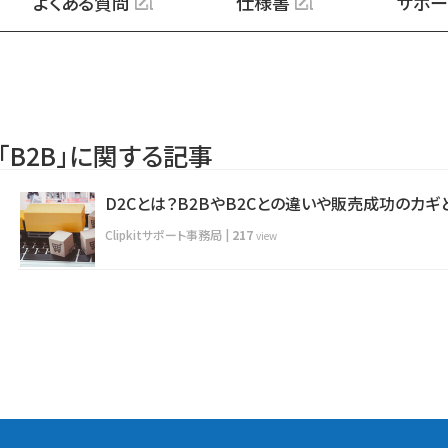
よくある質問
仕様書
サポー
「B2B」に関する記事
D2Cとは？B2BやB2Cとの違いや販売成功のカギ
Clipkitサポート事務局
|
217
view