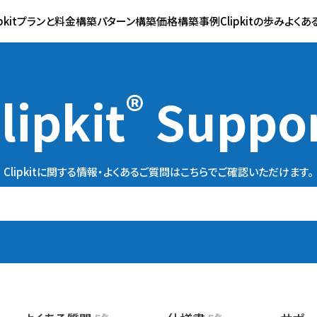
ipkitプランと料金
構築パターン
構築価格
構築事例
Clipkitの歩み
よくあ
®
lipkit
Suppo
Clipkitに関する情報・よくあるご質問は
こちらでご確認いただけます。