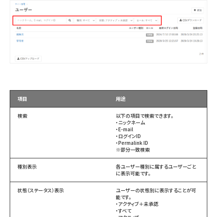
項目
用途
検索
以下の項目で検索できます。
・ニックネーム
・E-mail
・ログインID
・Permalink ID
※部分一致検索
種別表示
各ユーザー種別に属するユーザーごと
に表示可能です。
状態（ステータス）表示
ユーザーの状態別に表示することが可
能です。
・アクティブ＋未承認
・すべて