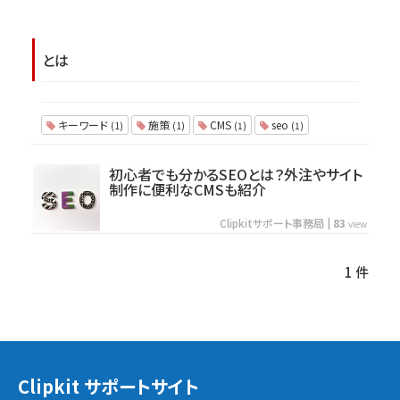
とは
キーワード
施策
CMS
seo
(1)
(1)
(1)
(1)
初心者でも分かるSEOとは？外注やサイト
制作に便利なCMSも紹介
Clipkitサポート事務局
|
83
view
1 件
Clipkit サポートサイト