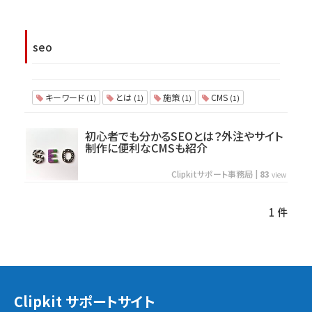
seo
キーワード
とは
施策
CMS
(1)
(1)
(1)
(1)
初心者でも分かるSEOとは？外注やサイト
制作に便利なCMSも紹介
Clipkitサポート事務局
|
83
view
1 件
Clipkit サポートサイト