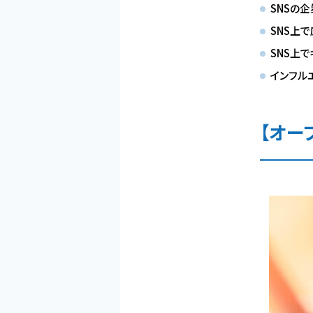
SNSの
SNS上
SNS上
インフル
【オー